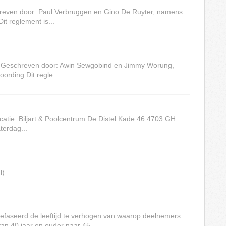
even door: Paul Verbruggen en Gino De Ruyter, namens
t reglement is...
 Geschreven door: Awin Sewgobind en Jimmy Worung,
rding Dit regle...
ie: Biljart & Poolcentrum De Distel Kade 46 4703 GH
erdag...
l)
faseerd de leeftijd te verhogen van waarop deelnemers
 40 jaar en ouder naar 45 ...