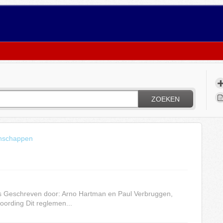
ZOEKEN
nschappen
Geschreven door: Arno Hartman en Paul Verbruggen,
ording Dit reglemen...