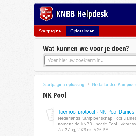
KNBB Helpdesk
Startpagina
Oplossingen
Wat kunnen we voor je doen?
Startpagina oplossing
Nederlandse Kampioe
NK Pool
Toernooi protocol - NK Pool Dames
Nederlands Kampioenschap Pool Dames 
namens de KNBB - sectie Pool Verantwo
Zo, 2 Aug, 2026 om 5:26 PM