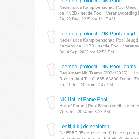
Toernooi protocol - NK Pool
Nederlands Kampioenschap Pool Geschr
de KNBB - sectie Pool Verantwoording Di
Za, 20 Dec, 2025 om 11:17 AM
Toernooi protocol - NK Pool Jeugd
Nederlands Kampioenschap Pool Jeugd
namens de KNBB - sectie Pool Verantwoo
Do, 4 Sep, 2025 om 12:58 PM
Toernooi protocol - NK Pool Teams
Reglement NK Teams (2024/2025) Locat
Roosendaal Tel: 01655-63800 Datum Zat
Za, 21 Jun, 2025 om 7:47 PM
NK Hall of Fame Pool
Hall of Fame | Pool Biljart (poolbiljarten.n
Vr, 5 Jan, 2024 om 8:23 PM
Leeftijd bij de senioren
De EPBF (Europese bond) is bezig om ge
mee mogen doen aan het EK Senioren van