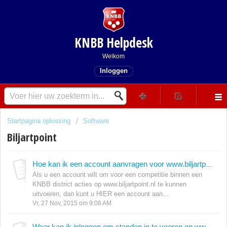
KNBB Helpdesk
Welkom
Inloggen
Startpagina oplossing
Software
Biljartpoint
Hoe kan ik een account aanvragen voor www.biljartpoint.nl
Als u een account wilt om voor een competitie binnen een
KNBB district acties op www.biljartpoint.nl te kunnen
uitvoeren, dan kunt u HIER een account aan...
Vr, 27 Nov, 2015 om 9:08 AM