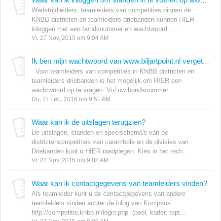
Waar kan ik inloggen om standen in te voeren op www.biljartpoint.nl?
Wedstrijdleiders, teamleiders van competities binnen de
KNBB districten en teamleiders driebanden kunnen HIER
inloggen met een bondsnummer en wachtwoord. ...
Vr, 27 Nov, 2015 om 9:04 AM
Ik ben mijn wachtwoord van www.biljartpoint.nl vergeten?
Voor teamleiders van competities in KNBB districten en
teamleiders driebanden is het mogelijk om HIER een
wachtwoord op te vragen. Vul uw bondsnummer ...
Do, 11 Feb, 2016 om 9:51 AM
Waar kan ik de uitslagen terugzien?
De uitslagen, standen en speelschema's van de
districtencompetities van carambole en de divisies van
Driebanden kunt u HIER raadplegen. Kies in het rech...
Vr, 27 Nov, 2015 om 9:08 AM
Waar kan ik contactgegevens van teamleiders vinden?
Als teamleider kunt u de contactgegevens van andere
teamleiders vinden achter de inlog van Kompsos
http://competitie.knbb.nl/login.php (pool, kader, topt...